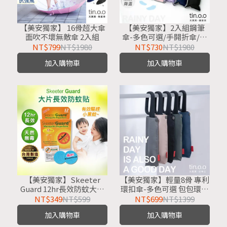
【美安獨家】 16骨超大傘
【美安獨家】2入組鋼筆
面吹不壞無敵傘 2入組
傘-多色可選/手開折傘/黑
膠布/摺疊傘/小雨傘/輕量
NT$799
NT$1980
NT$730
NT$1980
傘/折疊傘
加入購物車
加入購物車
【美安獨家】Skeeter
【美安獨家】輕量8骨 專利
Guard 12hr長效防蚊大大
環扣傘-多色可選 包包環扣
貼片 兒童戶外防蚊貼防蚊
傘 8骨環扣傘 勾勾傘/折疊
NT$349
NT$599
NT$699
NT$1399
神器 露營野餐出遊必備
傘/摺疊傘/自動折傘/雨傘/
加入購物車
加入購物車
防曬傘/大傘