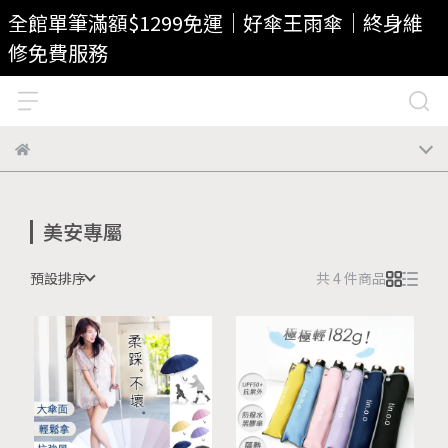
全館單筆滿額$1299免運｜好傘王雨傘｜終身維
修免費服務
美安專屬
預設排序
共 4 件商品