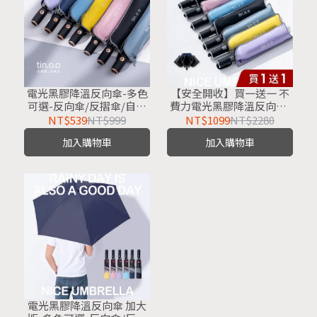
電光黑膠降溫反向傘-多色
【安全開收】買一送一 不
可選-反向傘/反摺傘/自動
費力電光黑膠降溫反向傘-
反向傘/半遮光/抗UV防曬
多色可選-反向傘/反摺傘/
NT$539
NT$999
NT$1099
NT$2280
傘/晴雨兩用
自動反向傘/半遮光/抗UV
加入購物車
加入購物車
防曬傘/晴雨兩用
電光黑膠降溫反向傘 加大