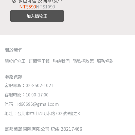
版-多色可選-反向傘/反摺
傘/自動反向傘/半遮光/抗
NT$599
NT$1099
UV防曬傘/大傘面
加入購物車
關於我們
關於好傘王
訂閱電子報
聯絡我們
隱私權政策
服務條款
聯絡資訊
客服專線：02-8502-1021
客服時間：10:00-17:00
信箱：id66696@gmail.com
地址：台北市中山區明水路702號9樓之3
富邦美麗國際有限公司 統編 28217466