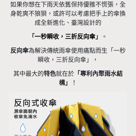
如果你想在下雨天依舊保持優雅不慌張，全
身乾爽不狼狽，或許可以考慮把手上的傘換
成全新進化、臺灣設計的
「
一秒瞬收，三折反向傘
」
。
反向傘
為解決傳統雨傘使用痛點而生「一秒
瞬收，三折反向傘」，
其中最大的
特色
就在於
「專利內聚雨水結
構」
！