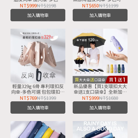
選-反向傘/反摺傘/自動反
反向傘/反摺傘/自動反向
NT$999
NT$2198
NT$650
NT$1199
向傘/半遮光/抗UV防曬傘/
傘/半遮光/抗UV防曬傘/晴
加入購物車
加入購物車
大傘面
雨兩用
輕量329g 6骨 專利環扣反
新品優惠【買1支環扣大大
向傘-多色可選 包包環扣傘
傘送1支口袋傘】全新加大
6骨環扣傘 反向傘/勾勾傘/
版 3人環扣大大傘-多色可
NT$769
NT$1399
NT$999
NT$1680
折疊傘/摺疊傘/自動折傘/
選 包包環扣傘 反向傘/勾勾
加入購物車
加入購物車
雨傘/防曬傘/大傘
傘/折疊傘/摺疊傘/自動折
傘/雨傘/防曬傘/大傘面/大
傘