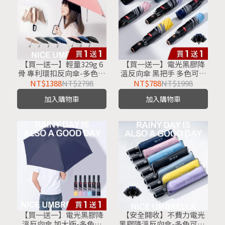
【買一送一】輕量329g 6
【買一送一】電光黑膠降
骨 專利環扣反向傘-多色可
溫反向傘 黑把手 多色可選
選 包包環扣傘 6骨環扣傘
反向傘/反摺傘/自動反向
NT$1388
NT$2798
NT$788
NT$1998
反向傘/勾勾傘/折疊傘/摺
傘/半遮光/抗UV防曬傘
加入購物車
加入購物車
疊傘/自動折傘/雨傘/防曬
傘/大傘
【買一送一】電光黑膠降
【安全開收】不費力電光
溫反向傘 加大版-多色可
黑膠降溫反向傘-多色可選-