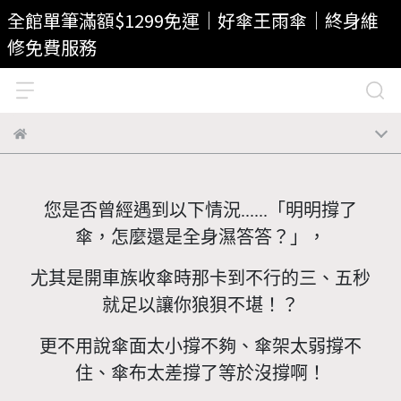
全館單筆滿額$1299免運｜好傘王雨傘｜終身維
修免費服務
您是否曾經遇到以下情況......「明明撐了
傘，怎麼還是全身濕答答？」，
尤其是開車族收傘時那卡到不行的三、五秒
就足以讓你狼狽不堪！？
更不用說傘面太小撐不夠、傘架太弱撐不
住、傘布太差撐了等於沒撐啊！