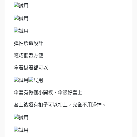
彈性綁繩設計
輕巧攜帶方便
拿著掛著都可以
傘套有做個小開衩，傘很好套上，
套上後還有扣子可以扣上，完全不用滑掉。