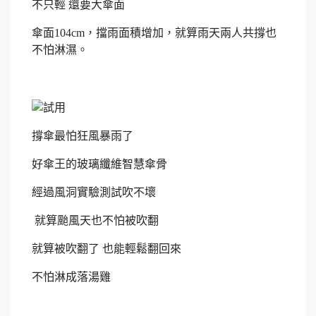
不只輕 還要大傘面
傘面104cm，擋雨面積增加，就算雨天兩人共撐也
不怕淋濕。
撐傘最怕狂風暴雨了
好傘王的玻璃纖維智慧傘骨
經過風洞實驗測試吹不壞
就算颱風天也不怕被吹翻
就算被吹翻了 也能輕鬆翻回來
不怕淋成落湯雞