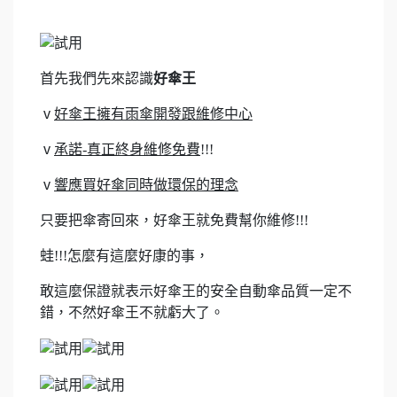
首先我們先來認識
好傘王
ⅴ
好傘王擁有雨傘開發跟維修中心
ⅴ
承諾-真正終身維修免費
!!!
ⅴ
響應買好傘同時做環保的理念
只要把傘寄回來，好傘王就免費幫你維修!!!
蛙!!!怎麼有這麼好康的事，
敢這麼保證就表示好傘王的安全自動傘品質一定不
錯，不然好傘王不就虧大了。