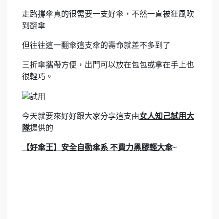
走路撐傘真的很需要一支好傘，不然一直被狂風吹
到翻傘
但往往這一翻傘這支傘的壽命就差不多到了
三折傘攜帶方便，出門可以放在包包或拿在手上也
很輕巧。
今天就要來好好跟大家分享這支由
女人知己試用大
隊
提供的
【好傘王】安全自動傘系 不費力黑膠輕大傘
~