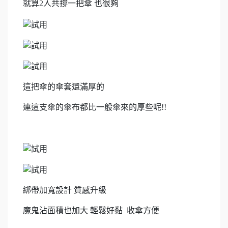
就算2人共撐一把傘 也很夠
這把傘的傘套還滿厚的
連這支傘的傘布都比一般傘來的厚些呢!!
綁帶加寬設計 質感升級
魔鬼沾面積也加大 輕鬆好黏 收傘方便