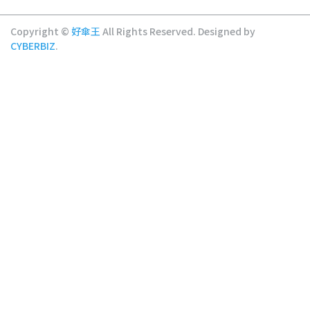
Copyright ©
好傘王
All Rights Reserved.
Designed by
CYBERBIZ
.