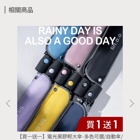
相關商品
/自
【買一送一】電光黑膠輕大傘-多色可選/自動傘/
【