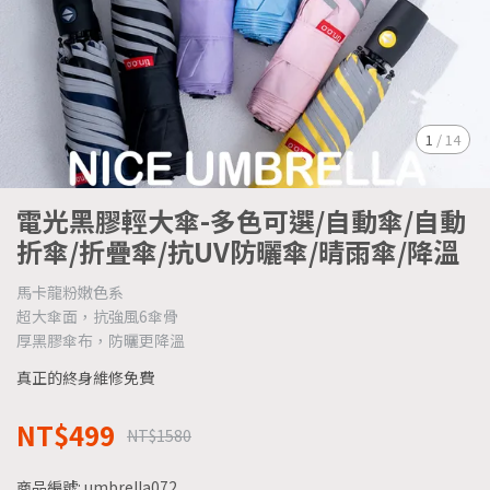
1
/
14
電光黑膠輕大傘-多色可選/自動傘/自動
折傘/折疊傘/抗UV防曬傘/晴雨傘/降溫
馬卡龍粉嫩色系
超大傘面，抗強風6傘骨
厚黑膠傘布，防曬更降溫
真正的終身維修免費
NT$499
NT$1580
商品編號:
umbrella072